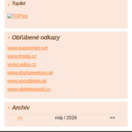
Toplist
Obľúbené odkazy
www.panzernet.net
www.fronta.cz
vvvw.valka.cz
www.druhasvetova.sk
www.airsoftnitra.sk
www.detektorweb.cz
Archív
<<
máj / 2026
>>