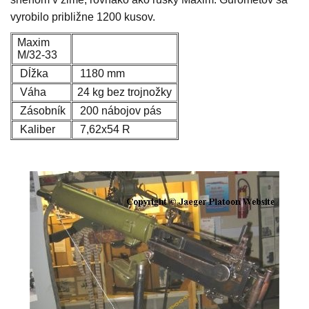
vyrobilo približne 1200 kusov.
Maxim
M/32-33
Dĺžka
1180 mm
Váha
24 kg bez trojnožky
Zásobník
200 nábojov pás
Kaliber
7,62x54 R