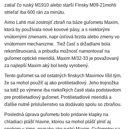
zatiaľ čo ruský M1910 alebo starší Fínsky M09-21mohli
strieľať iba 600 rán za minútu.
Aimo Lahti mal zostrojiť zbraň na báze guľometu Maxim,
ktorá by používala nové kovové pásy, a s niektorými
vnútornými zmenami, napr úsťová brzda alebo zmeny vo
vnútornom mechanizme. Tiež časť s držadlami bola
rekonštruovaná, a pribudla možnosť namontovať na
guľomet optické mieridlá. Maxim M/32-33 je považovaný
za najlepší Maxim aký bol kedy vyrobený.
Tento guľomet sa od ostatných fínskych Maximov líšil tým,
že sa mohol použíť aj ako protilietadlový. Jeho trojnožka
sa totiž po výmene iba niekoľkých častí stala podstavdom
pre protilietadlový guľomet. Protilietadlové mieridlá a
ďalšie nutné príslušenstvo sa dodávalo spolu so zbraňou.
Posledná úprava guľometu bolo pridanie klapky na
chladiaci plášť hlavne, ktorou sa mohol plášť plniť aj
snehom v zime, rovnako ako ruský Maxim. Guľometov sa