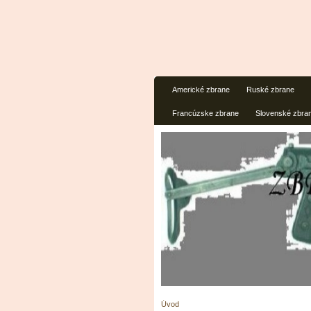
Americké zbrane
Ruské zbrane
Francúzske zbrane
Slovenské zbra
Úvod