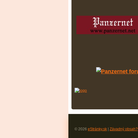
© 2026
eStránky.sk
|
Závadný obsah?