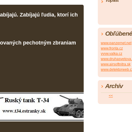
Toplist
íjajú. Zabíjajú ľudia, ktorí ich
Obľúbené
enovaných pechotným zbraniam
www.panzernet.net
www.fronta.cz
vvvw.valka.cz
www.druhasvetova.
www.airsoftnitra.sk
www.detektorweb.c
Archív
<<