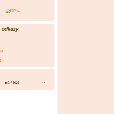
 odkazy
sk
z
máj / 2026
>>